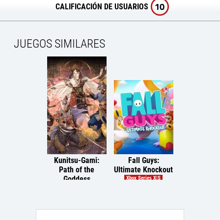
10
CALIFICACIÓN DE USUARIOS
JUEGOS SIMILARES
Kunitsu-Gami:
Fall Guys:
Voice of C
Path of the
Ultimate Knockout
The Fors
Goddess
Maide
Xbox Series X|S
Multiplataforma
Multiplataf