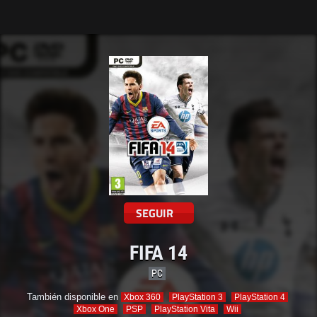
Tarreo
SEGUIR
FIFA 14
PC
También disponible en
Xbox 360
PlayStation 3
PlayStation 4
Xbox One
PSP
PlayStation Vita
Wii