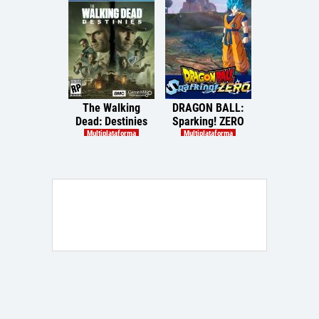
The Walking
DRAGON BALL:
Final Fantas
Dead: Destinies
Sparking! ZERO
Dawntra
Multiplataforma
Multiplataforma
PlayStatio