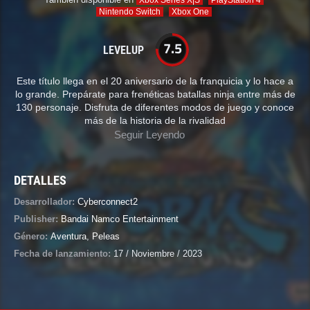
Xbox Series X|S
PlayStation 4
Nintendo Switch
Xbox One
7.5
LEVELUP
Este título llega en el 20 aniversario de la franquicia y lo hace a
lo grande. Prepárate para frenéticas batallas ninja entre más de
130 personaje. Disfruta de diferentes modos de juego y conoce
más de la historia de la rivalidad
Seguir Leyendo
DETALLES
Desarrollador:
Cyberconnect2
Publisher:
Bandai Namco Entertainment
Género:
Aventura
,
Peleas
Fecha de lanzamiento:
17 / Noviembre / 2023