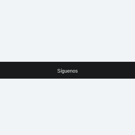
Síguenos
x
ADVERTISING
Tarreo
Derechos Reservados © LEVELUP.COM S de R.L. de C.V.