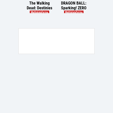
The Walking
DRAGON BALL:
Final Fantas
Dead: Destinies
Sparking! ZERO
Dawntra
Multiplataforma
Multiplataforma
PlayStatio