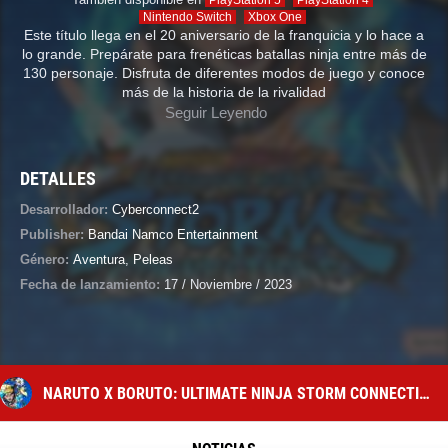
PlayStation 5
PlayStation 4
Nintendo Switch
Xbox One
Este título llega en el 20 aniversario de la franquicia y lo hace a
lo grande. Prepárate para frenéticas batallas ninja entre más de
130 personaje. Disfruta de diferentes modos de juego y conoce
más de la historia de la rivalidad
Seguir Leyendo
DETALLES
Desarrollador:
Cyberconnect2
Publisher:
Bandai Namco Entertainment
Género:
Aventura
,
Peleas
Fecha de lanzamiento:
17 / Noviembre / 2023
NARUTO X BORUTO: ULTIMATE NINJA STORM CONNECTIONS