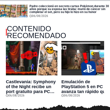
Padre coleccionó en secreto cartas Pokémon durante 30
años porque su esposa las tiraba: murió de cáncer sin
completar el set, pero su hijo lo hizo en su honor
06/08/2026
CONTENIDO
RECOMENDADO
Castlevania: Symphony
Emulación de
of the Night recibe un
PlayStation 5 en PC
port gratuito para PC
avanza tan rápido que
06/08/2026
06/08/2026
que permite jugar el
ya corre Tomb Raider
clásico de PS1 de
IV-VI Remastered a 60
principio a fin
FPS: “esto ya casi está