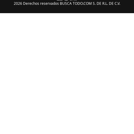
2026 Derechos reservados BUSCA TODO.COM S. DE R.L. DE C.V.