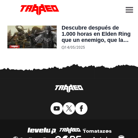
Descubre después de
1.000 horas en Elden Ring
que un enemigo, que la
mayoría derrota de un
14/05/2025
solo golpe, tiene una
segunda fase