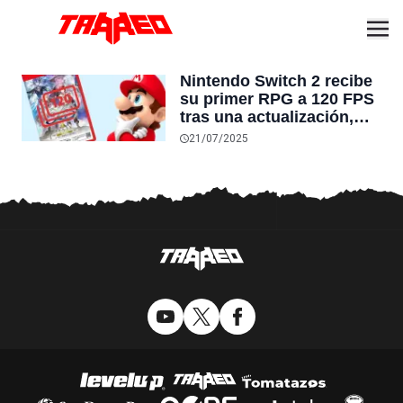
Nintendo Switch 2 recibe
su primer RPG a 120 FPS
tras una actualización,
mientras el original en la
21/07/2025
primera Switch sigue
funcionando a solo 30
FPS