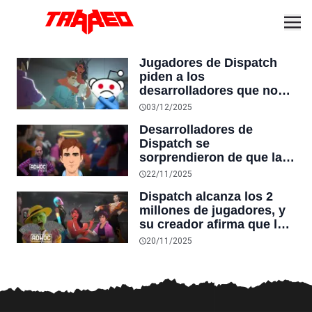
Jugadores de Dispatch
piden a los
desarrolladores que no
agreguen más opciones
03/12/2025
románticas en una
Desarrolladores de
segunda temporada, y el
Dispatch se
juego se convierte en el
sorprendieron de que la
más jugado en Steam
mayoria de los jugadores
Deck
22/11/2025
decidieran ser buenos:
Dispatch alcanza los 2
“Eligen las opciones más
millones de jugadores, y
aburridas”
su creador afirma que las
aventuras gráficas no
20/11/2025
murieron tras el fracaso y
quiebra de Telltale en
2018 por bajas ventas