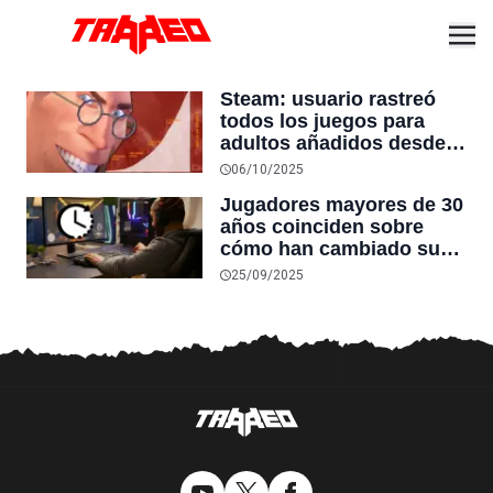
Steam: usuario rastreó
todos los juegos para
adultos añadidos desde
2005 y la cifra es enorme
06/10/2025
Jugadores mayores de 30
años coinciden sobre
cómo han cambiado sus
hábitos de juego: “no hay
25/09/2025
tiempo para un grindeo
interminable”