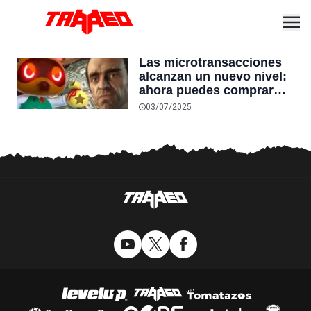
Las microtransacciones
alcanzan un nuevo nivel:
ahora puedes comprar
dentro de videojuegos y
03/07/2025
pagar después en cuotas
quincenales o mensuales