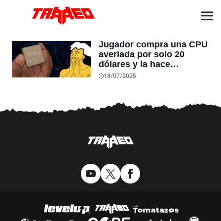
Jugador compra una CPU
averiada por solo 20
dólares y la hace
funcionar de nuevo de
18/07/2025
forma muy simple: la
hace más lenta