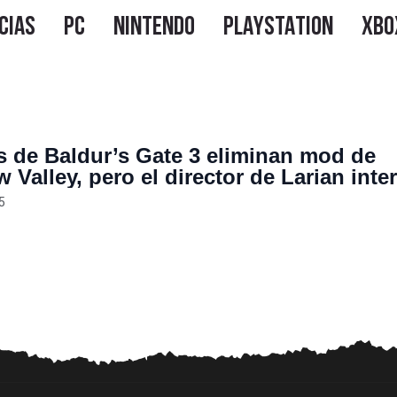
 de Baldur’s Gate 3 eliminan mod de
 Valley, pero el director de Larian inte
 que se retracten y pidan disculpas
5