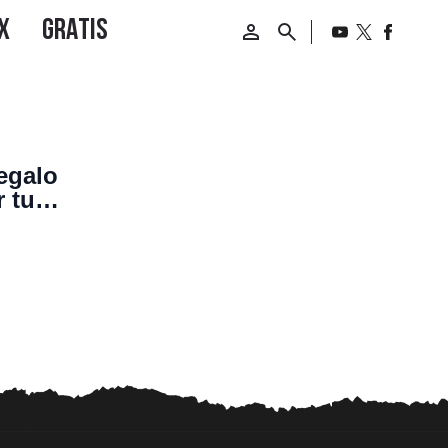
egalo
r tuya