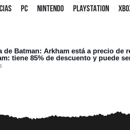
ía de Batman: Arkham está a precio de r
am: tiene 85% de descuento y puede se
 USD
5