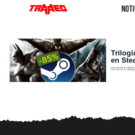
Trilog
en Ste
por $9
13/07/202