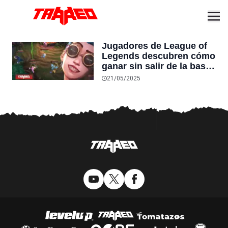
Jugadores de League of
Legends descubren cómo
ganar sin salir de la base
en el nuevo modo del
21/05/2025
juego, y Riot “diviértanse
mientras puedan”