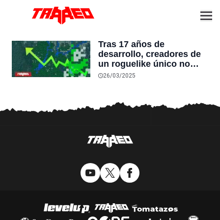
Tras 17 años de
desarrollo, creadores de
un roguelike único no
pueden creer su éxito:
26/03/2025
“Más personas han
comprado Caves of Qud
que las que caben en un
estadio”