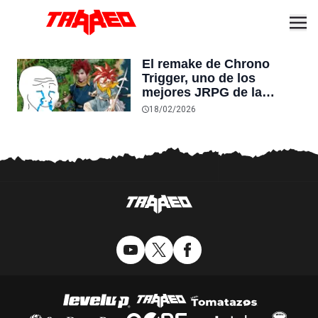
El remake de Chrono
Trigger, uno de los
mejores JRPG de la
historia, ya estaría en
18/02/2026
desarrollo