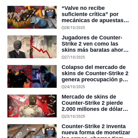
a la gente “le gusta
“Valve no recibe
jugarlo para obtener
suficiente crítica” por
skins y m***”
mecánicas de apuestas
en sus juegos, dice
28/10/2025
creador de DayZ tras
Jugadores de Counter-
colapso de $6 mil
Strike 2 ven como las
millones de dólares en
skins más baratas ahora
Counter-Strike 2
valen fortunas, mientras
27/10/2025
los cuchillos más
Colapso del mercado de
codiciados pierden su
skins de Counter-Strike 2
valor en $10 mil dólares
genera preocupación por
casos de autolesiones
24/10/2025
entre inversores
Mercado de skins de
afectados
Counter-Strike 2 pierde
2.000 millones de dólares
tras una actualización de
23/10/2025
Valve: “Si fue esto hoy,
Counter-Strike 2 inventa
¿qué será mañana?”
nueva forma de monetizar