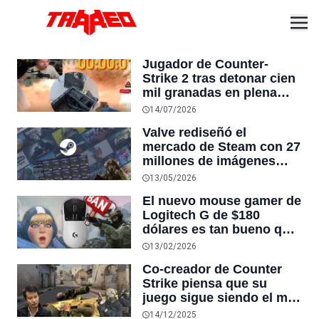
Jugador de Counter-
Strike 2 tras detonar cien
mil granadas en plena
partida en vivo destruye
14/07/2026
su GPU: “La tarjeta
Valve rediseñó el
gráfica está acabada”
mercado de Steam con 27
millones de imágenes
únicas y ahora puedes
13/05/2026
ver el estado exacto de
El nuevo mouse gamer de
cada skin de CS2 sin abrir
Logitech G de $180
el juego
dólares es tan bueno que
los jugadores son
13/02/2026
baneados en Apex
Co-creador de Counter
Legends y Counter-Strike
Strike piensa que su
2: detectan sus clicks
juego sigue siendo el más
ultrarrápidos como cheat
popular en Steam porque
14/12/2025