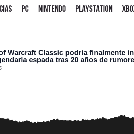
f Warcraft Classic podría finalmente in
gendaria espada tras 20 años de rumore
 de Blizzard
5