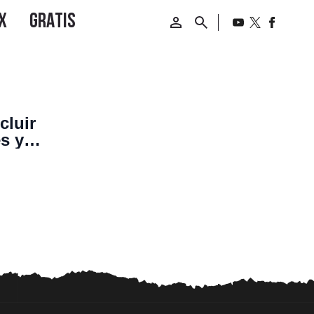
cluir
s y