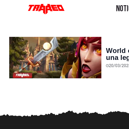
World o
una le
troleos
20/03/202