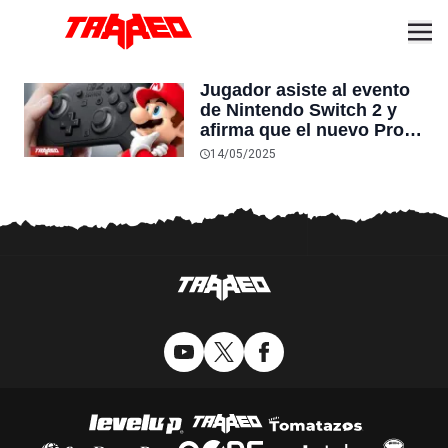
Jugador asiste al evento
de Nintendo Switch 2 y
afirma que el nuevo Pro
Controller ha sido
14/05/2025
mejorado en un aspecto
clave y “Nadie habla de
ello”