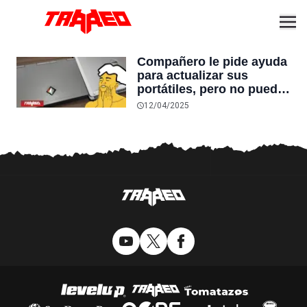
Compañero le pide ayuda
para actualizar sus
portátiles, pero no puede
creer lo que ve al revisar
12/04/2025
los modelos