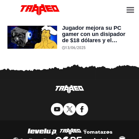
Jugador mejora su PC
gamer con un disipador
de $18 dólares y el
cambio es tan grande que
13/06/2025
no lo puede creer: “Ya no
se calienta nada”