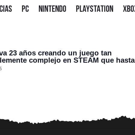
eva 23 años creando un juego tan
blemente complejo en STEAM que hasta
le teme a sus limites
5