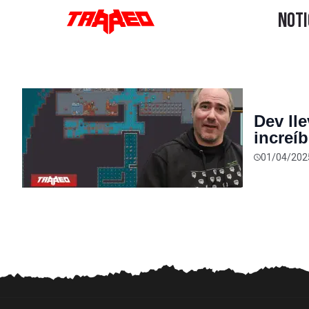
Dev ll
increí
mismo 
01/04/202