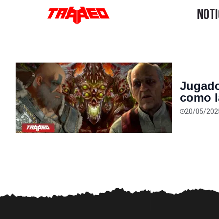
Jugado
como l
vetera
20/05/202
el viej