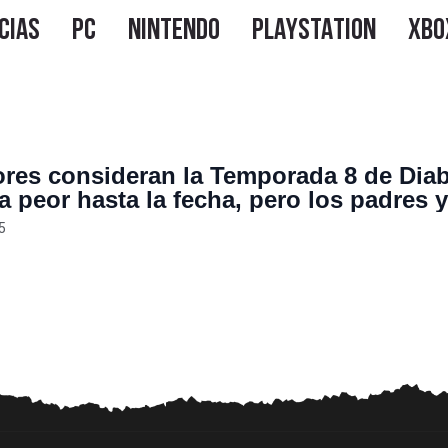
res consideran la Temporada 8 de Diab
a peor hasta la fecha, pero los padres y
nos han salido a defenderla: “Se sient
5
o Diablo”