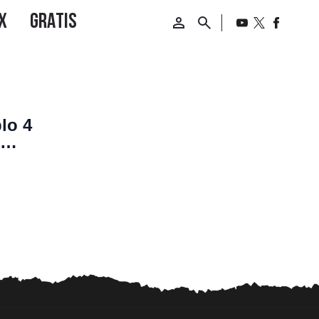
lo 4
e como