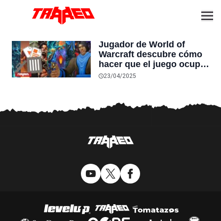
Jugador de World of
Warcraft descubre cómo
hacer que el juego ocupe
mucho menos espacio:
23/04/2025
“Logré liberar 170 GB, ¡es
una locura!”