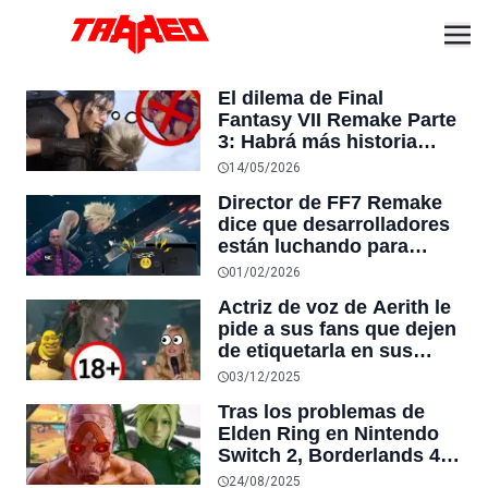
El dilema de Final
Fantasy VII Remake Parte
3: Habrá más historia
para Zack, pero su
14/05/2026
destino clásico parece
Director de FF7 Remake
estar sellado
dice que desarrolladores
están luchando para
hacer ports a Nintendo
01/02/2026
Switch 2 porque “sus
Actriz de voz de Aerith le
especificaciones son algo
pide a sus fans que dejen
inferiores”
de etiquetarla en sus
fanfics “calientes” de
03/12/2025
Final Fantasy VII
Tras los problemas de
Elden Ring en Nintendo
Switch 2, Borderlands 4
también tendría mal
24/08/2025