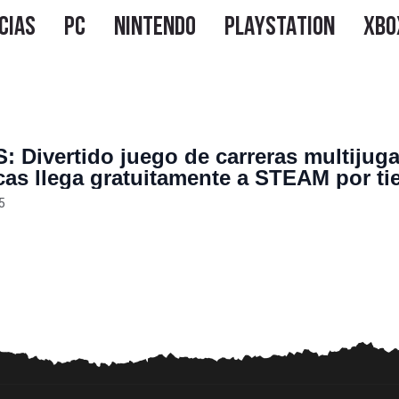
: Divertido juego de carreras multijug
cas llega gratuitamente a STEAM por t
do
5