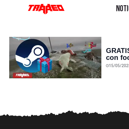
GRATIS
con fo
limita
15/05/202