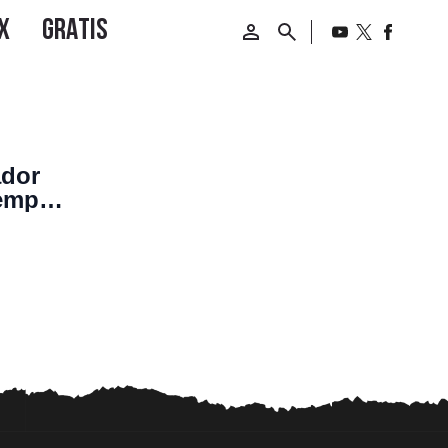
ador
iempo