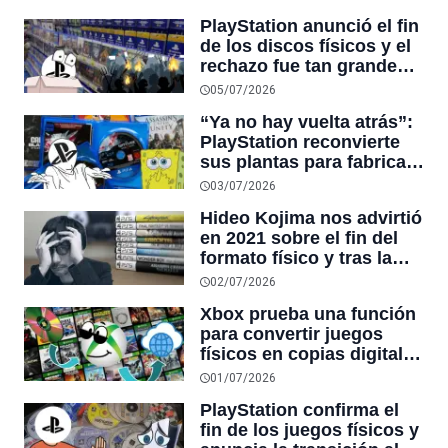
PlayStation
PlayStation anunció el fin
de los discos físicos y el
rechazo fue tan grande
que lleva más de 72 horas
05/07/2026
sin atreverse a publicar
“Ya no hay vuelta atrás”:
nada en sus redes
PlayStation reconvierte
sociales
sus plantas para fabricar
autos y esto confirma que
03/07/2026
la muerte del formato
Hideo Kojima nos advirtió
físico llevaba años siendo
en 2021 sobre el fin del
planeada
formato físico y tras la
decisión de PlayStation y
02/07/2026
GTA 6 hoy cobra sentido
Xbox prueba una función
para convertir juegos
físicos en copias digitales
antes de una posible
01/07/2026
consola sin lector de
PlayStation confirma el
discos
fin de los juegos físicos y