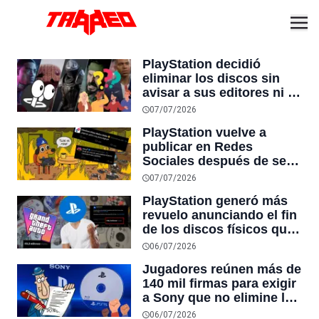
PlayStation decidió
eliminar los discos sin
avisar a sus editores ni a
sus socios comerciales:
07/07/2026
“nos estamos dando
PlayStation vuelve a
cuenta de que podríamos
publicar en Redes
quedarnos sin trabajo”
Sociales después de seis
días promocionando un
07/07/2026
fight stick inalámbrico:
PlayStation generó más
¿Alguien pidió una pizza
revuelo anunciando el fin
digital?
de los discos físicos que
Rockstar revelando el
06/07/2026
arte de GTA 6, con 142
Jugadores reúnen más de
millones de vistas contra
140 mil firmas para exigir
83 millones
a Sony que no elimine los
juegos físicos de
06/07/2026