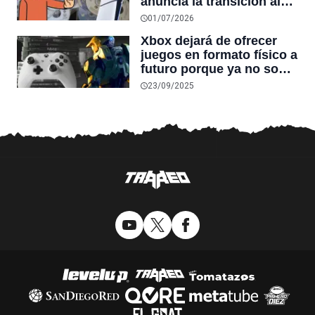
anuncia la transición al
formato digital: “Fin de
01/07/2026
una era”
Xbox dejará de ofrecer
juegos en formato físico a
futuro porque ya no son
rentables: “No podríamos
23/09/2025
recuperar nuestra
inversión”