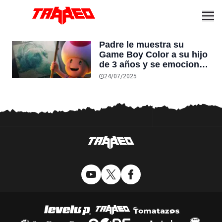
Padre le muestra su
Game Boy Color a su hijo
de 3 años y se emociona
al encontrar una foto de
24/07/2025
su perro de 1999: “mi
mejor amigo”