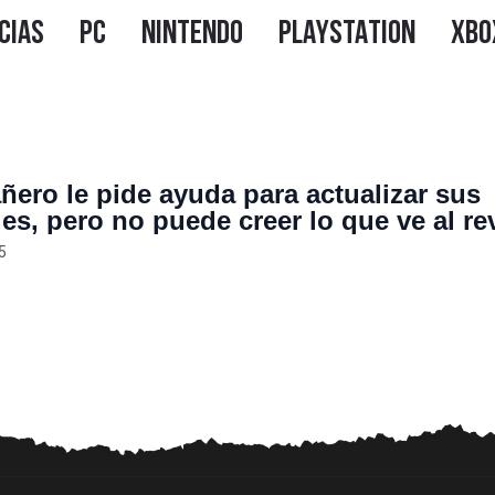
ero le pide ayuda para actualizar sus
les, pero no puede creer lo que ve al re
delos
5