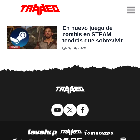
En nuevo juego de
zombis en STEAM,
tendrás que sobrevivir a
una apocalipsis, pero
28/04/2025
esta vez en la Edad Media