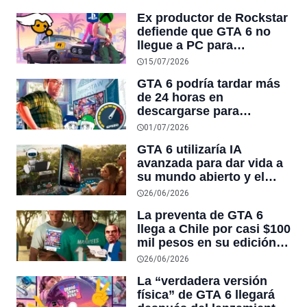
Tommy y Claude sin salir
Ex productor de Rockstar
de San Andreas
defiende que GTA 6 no
llegue a PC para
favorecer a las consolas,
15/07/2026
y además reveló que Red
GTA 6 podría tardar más
Dead Redemption tuvo su
de 24 horas en
port listo desde el
descargarse para
principio y lo guardaron
millones de jugadores
14 años
01/07/2026
con conexiones lentas, y
GTA 6 utilizaría IA
hasta 6 días si el juego
avanzada para dar vida a
pesa los 676GB que se
su mundo abierto y el
rumoran
smartphone de tu
26/06/2026
personaje permitirá
La preventa de GTA 6
seguir a influencers
llega a Chile por casi $100
dentro del juego
mil pesos en su edición
física sin disco, un 25%
26/06/2026
más que el precio oficial
La “verdadera versión
de Rockstar de $80
física” de GTA 6 llegará
dólares