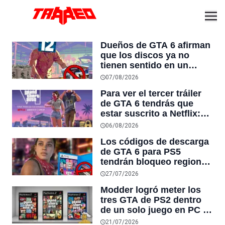
Dueños de GTA 6 afirman
que los discos ya no
tienen sentido en un
mundo digital tras
07/08/2026
registrar preventas “sin
Para ver el tercer tráiler
precedentes” y su CEO
de GTA 6 tendrás que
llama al precio de $80
estar suscrito a Netflix:
dólares “una ganga
“Cualquiera que pague
increíble”
06/08/2026
por esto está frito en el
Los códigos de descarga
cerebro”
de GTA 6 para PS5
tendrán bloqueo regional
y no podrán activarse
27/07/2026
fuera del país de compra,
Modder logró meter los
mientras en Xbox no hay
tres GTA de PS2 dentro
ninguna restricción
de un solo juego en PC y
puedes cambiar entre CJ,
21/07/2026