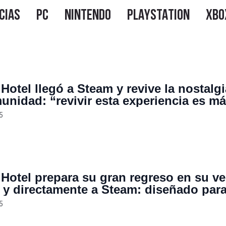
Hotel llegó a Steam y revive la nostalg
unidad: “revivir esta experiencia es m
5
Hotel prepara su gran regreso en su ve
a y directamente a Steam: diseñado par
o adulto y con mejoras gráficas
5