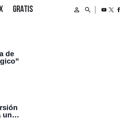
ia de
ágico”
rsión
a un