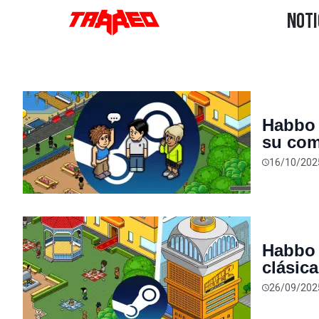
Habbo 
su com
16/10/202
Habbo 
clásic
públic
26/09/202