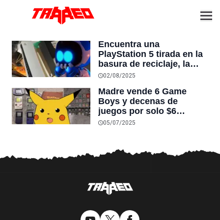
Encuentra una
PlayStation 5 tirada en la
basura de reciclaje, la
limpia y funciona: “Una
02/08/2025
captura legendaria”
Madre vende 6 Game
Boys y decenas de
juegos por solo $6
dólares porque “sus hijos
05/07/2025
ya son adultos”, y un
afortunado se lleva todo