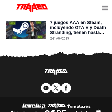
7 juegos AAA en Steam,
incluyendo GTA V y Death
Stranding, tienen hasta
un 80% de descuento por
21/06/2025
tiempo limitado