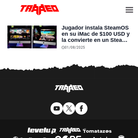
Jugador instala SteamOS
en su iMac de $100 USD y
la convierte en un Steam
Deck que corre juegos de
01/08/2025
PC