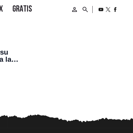
 su
a las