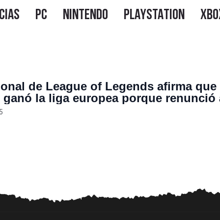
ional de League of Legends afirma que
 ganó la liga europea porque renunció 
 y solo jugó ARAM
5