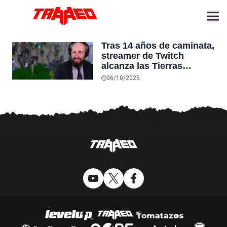
Tras 14 años de caminata,
streamer de Twitch
alcanza las Tierras
Lejanas de Minecraft tras
06/10/2025
recorrer 12 millones de
bloques