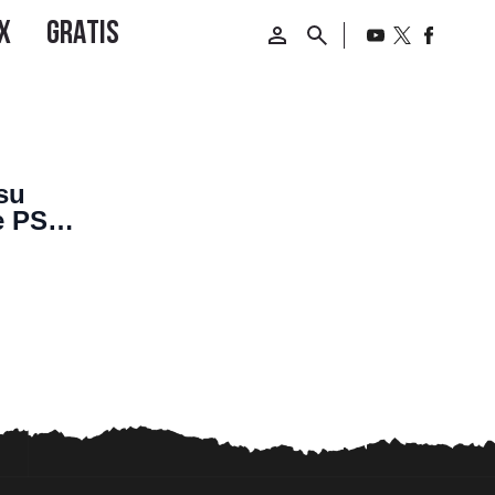
su
e PS4