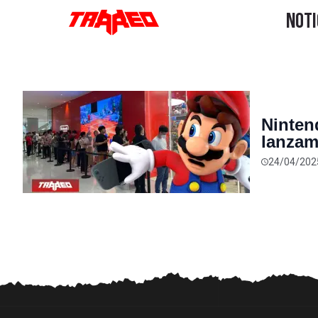
Ninten
lanzam
y PS5
24/04/202