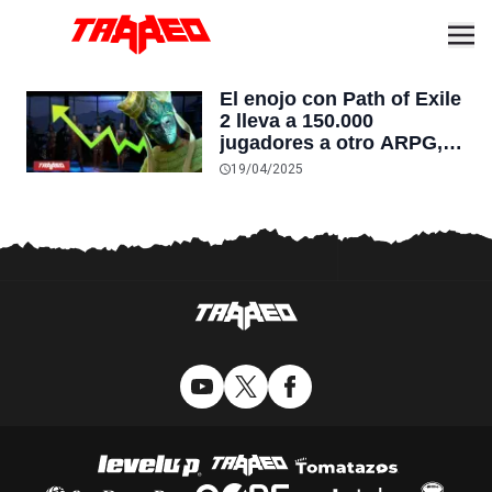
El enojo con Path of Exile
2 lleva a 150.000
jugadores a otro ARPG,
que aprovecha para
19/04/2025
lanzar una importante
actualización