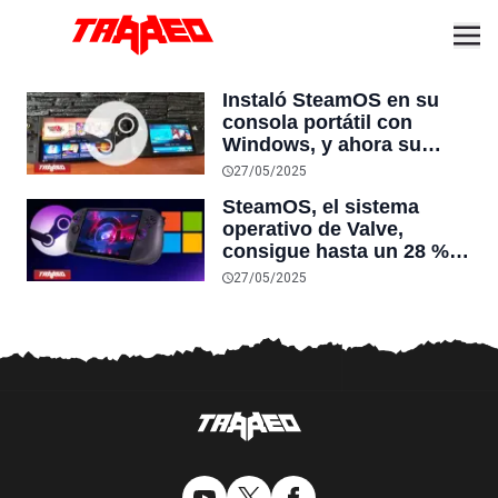
Instaló SteamOS en su
consola portátil con
Windows, y ahora su
Steam Deck está juntando
27/05/2025
polvo
SteamOS, el sistema
operativo de Valve,
consigue hasta un 28 %
más de FPS que Windows
27/05/2025
11 y hasta el doble de
batería en consolas
portátiles