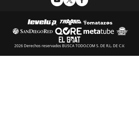
2026 Derechos reservados BUSCA TODO.COM S. DE R.L. DE C.V.