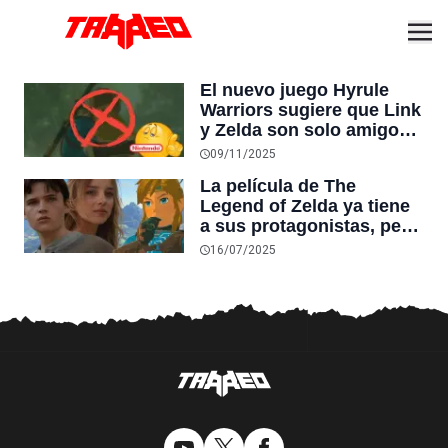
El nuevo juego Hyrule
Warriors sugiere que Link
y Zelda son solo amigos y
los fans culpan a
09/11/2025
Nintendo of America por
La película de The
cambiar el texto original
Legend of Zelda ya tiene
a sus protagonistas, pero
no son los favoritos de
16/07/2025
los jugadores: “Nos han
robado”