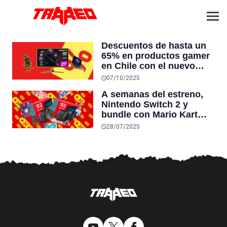
Descuentos de hasta un
65% en productos gamer
en Chile con el nuevo
CyberMonday:
07/10/2025
notebooks, sillas
A semanas del estreno,
ergonómicas, monitores y
Nintendo Switch 2 y
más
bundle con Mario Kart
World bajan hasta 60 mil
28/07/2025
pesos en Chile:
descuentos de hasta un
35% en el hardware de
Nintendo