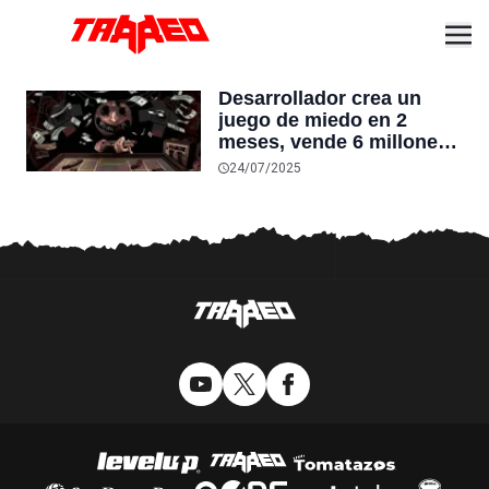
Desarrollador crea un
juego de miedo en 2
meses, vende 6 millones
de copias y ahora puede
24/07/2025
vivir como quiera:
“apostar es muy
divertido”