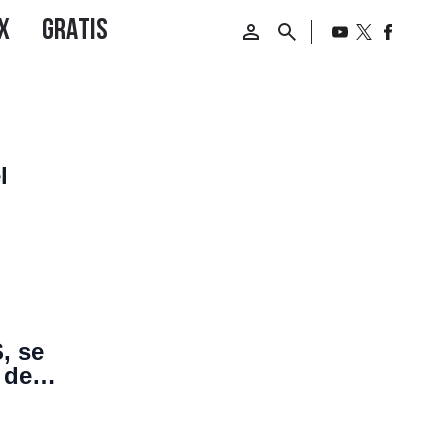
l
o
, se
 de