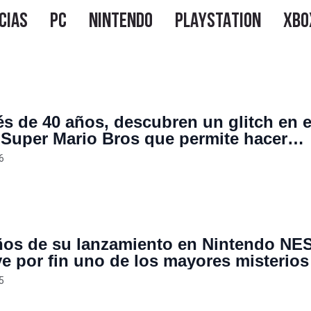
s de 40 años, descubren un glitch en e
 Super Mario Bros que permite hacer
camente cualquier cosa dentro del jueg
6
ños de su lanzamiento en Nintendo NES
ve por fin uno de los mayores misterios
toads
5