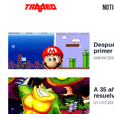
Despué
primer
prácti
08/04/202
A 35 a
resuel
Battle
11/07/202