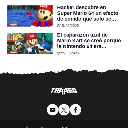
muy populares lleguen al
Hacker descubre en
servicio
Super Mario 64 un efecto
de sonido que solo se
puede escuchar completo
15/05/2025
después de 14 meses de
El caparazón azul de
juego continuo
Mario Kart se creó porque
la Nintendo 64 era
demasiado lenta: es
22/03/2025
considerado el objeto
más molesto del juego