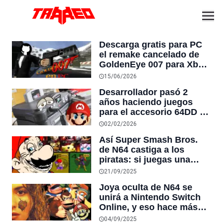
Descarga gratis para PC
el remake cancelado de
GoldenEye 007 para Xbox
360 que no requiere
15/06/2026
emulador
Desarrollador pasó 2
años haciendo juegos
para el accesorio 64DD de
Nintendo 64 solo para
02/02/2026
que Nintendo los
Así Super Smash Bros.
rechazara mensualmente:
de N64 castiga a los
“Era muy degradante”
piratas: si juegas una
copia ilegal 69 veces,
21/09/2025
solo podrás usar a Mario
Joya oculta de N64 se
unirá a Nintendo Switch
Online, y eso hace más
probable que 2 juegos
04/09/2025