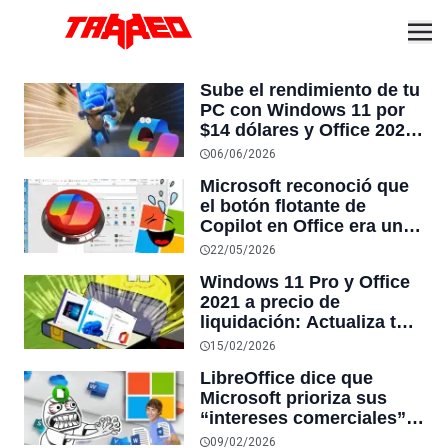
Sube el rendimiento de tu
PC con Windows 11 por
$14 dólares y Office 2024
por $18 en venta
06/06/2026
CyberDay
Microsoft reconoció que
el botón flotante de
Copilot en Office era una
pesadilla para los
22/05/2026
usuarios, pero lo
Windows 11 Pro y Office
mantuvieron porque
2021 a precio de
“aumentó la
liquidación: Actualiza tu
participación”
PC desde $14.91 en
15/02/2026
nueva venta relámpago
LibreOffice dice que
Microsoft prioriza sus
“intereses comerciales”
por encima de todo, y
09/02/2026