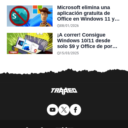
critica el formato OOXML
Microsoft elimina una
de Office por limitar la
aplicación gratuita de
compatibilidad
Office en Windows 11 y
10, haciéndola sólo
08/01/2026
accesible en navegador
¡A correr! Consigue
web
Windows 10/11 desde
solo $9 y Office de por
vida desde $17 con estas
15/03/2025
ofertas de Microsoft