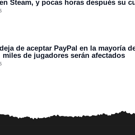
en Steam, y pocas horas después su c
queada
5
deja de aceptar PayPal en la mayoría d
: miles de jugadores serán afectados
5