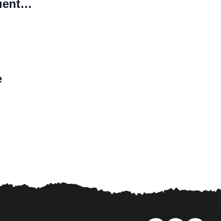
uenta
e