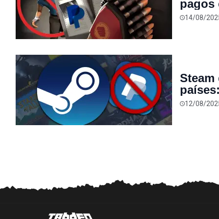
pagos 
es blo
14/08/202
Steam 
países
12/08/202