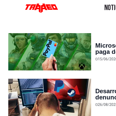
Micros
paga d
15/06/202
Desarr
denunc
de US$
26/08/202
títulos