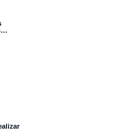
s
s
alizar