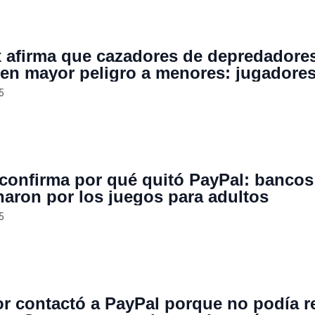
 afirma que cazadores de depredadore
en mayor peligro a menores: jugadore
 que Visa y Mastercard retiren apoyo a
5
orma
confirma por qué quitó PayPal: bancos
naron por los juegos para adultos
5
r contactó a PayPal porque no podía re