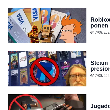
Roblox
ponen 
exigen
17/08/202
plataf
Steam 
presio
17/08/202
Jugado