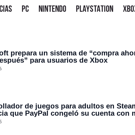
oft prepara un sistema de “compra aho
espués” para usuarios de Xbox
6
ollador de juegos para adultos en Stea
ia que PayPal congeló su cuenta con 
 100.000 provenientes de la venta de s
5