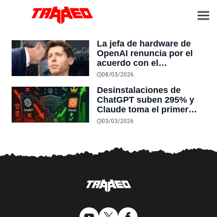
La jefa de hardware de
OpenAI renuncia por el
acuerdo con el
Pentágono: “son líneas
08/03/2026
que merecían más
Desinstalaciones de
deliberación de la que
ChatGPT suben 295% y
tuvieron”
Claude toma el primer
lugar en descargas: el
03/03/2026
acuerdo de OpenAI con el
Pentágono le está
costando caro