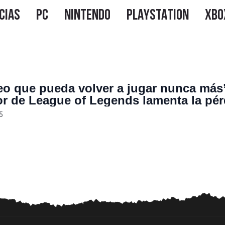
eo que pueda volver a jugar nunca más
r de League of Legends lamenta la pér
mejor amigo, con quien jugó durante 1
5
ta